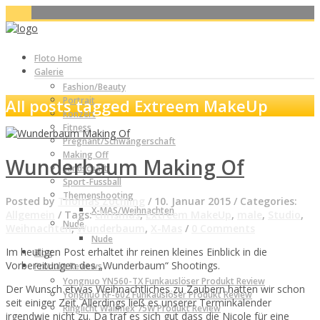
Floto Home
Galerie
Fashion/Beauty
Portrait
All posts tagged Extreem MakeUp
Konzert
Fitness
Pregnant/Schwangerschaft
Making Off
Wunderbaum Making Of
Landschaft
Sport-Fussball
Themenshooting
Posted by
Thomas Zöchling
/
10. Januar 2015
/
Categories:
X-MAS/Weihnachten
Allgemein
/
Tags:
chrismas
,
Extreem MakeUp
,
male
,
Studio
,
Nude
Weihnachten
,
Wunderbaum
,
X-Mas
/
0 Comments
Nude
Im heutigen Post erhaltet ihr reinen kleines Einblick in die
Blog
Vorbereitungen des „Wunderbaum“ Shootings.
Produkt Reviews
Yongnuo YN560-TX Funkauslöser Produkt Review
Der Wunsch etwas Weihnachtliches zu Zaubern hatten wir schon
Yongnuo RF-602 Funkauslöser Produkt Review
seit einiger Zeit. Allerdings ließ es unserer Terminkalender
Ringlicht Walimex 75W Produkt Review
irgendwie nicht zu. Da traf es sich gut dass die Nicole für eine