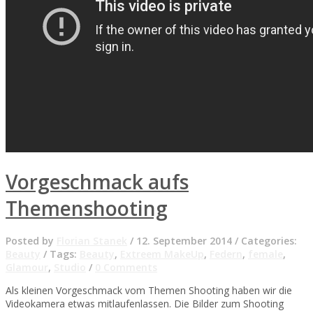
Vorgeschmack aufs
Themenshooting
Posted by
Florian Stanek
/
12. September 2014
/
Categories:
Beauty
/
Tags:
Beauty
,
Extreem MakeUp
,
Federn
,
female
,
Glamour
,
Studio
/
0 Comments
Als kleinen Vorgeschmack vom Themen Shooting haben wir die
Videokamera etwas mitlaufenlassen. Die Bilder zum Shooting