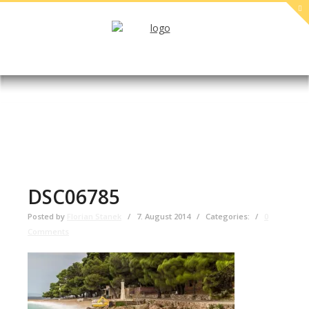
DSC06785
Posted by
Florian Stanek
/
7. August 2014
/
Categories:
/
0
Comments